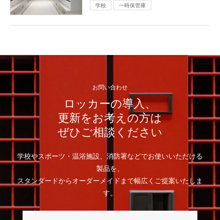
学校
一時保管庫
お問い合わせ
ロッカーの導入、
更新をお考えの方は
ぜひご相談ください
学校やスポーツ・温浴施設、消防署などでお使いいただける
製品を、
スタンダードからオーダーメイドまで幅広くご提案いたしま
す。