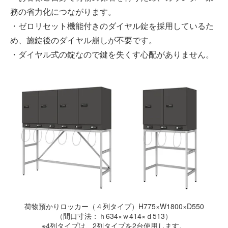
務の省力化につながります。
・ゼロリセット機能付きのダイヤル錠を採用しているた
め、施錠後のダイヤル崩しが不要です。
・ダイヤル式の錠なので鍵を失くす心配がありません。
荷物預かりロッカー（４列タイプ）H775×W1800×D550
（間口寸法：ｈ634×ｗ414×ｄ513）
※4列タイプは、2列タイプを2台使用します。