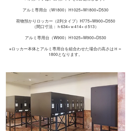
アルミ専用台（W1800）H1025×W1800×D530
荷物預かりロッカー（2列タイプ）H775×W900×D550
（間口寸法：ｈ634×ｗ414×ｄ513）
アルミ専用台（W900）H1025×W900×D530
※ロッカー本体とアルミ専用台を組合わせた場合の高さはＨ＝
1800となります。